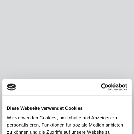
Diese Webseite verwendet Cookies
Wir sind Ihr Partner für die prompte Umsetzung von Bauvorhaben oder
Wir verwenden Cookies, um Inhalte und Anzeigen zu
Reparaturarbeiten und stehen jeder neuen Aufgabe offen gegenüber.
personalisieren, Funktionen für soziale Medien anbieten
zu können und die Zugriffe auf unsere Website zu
Informieren Sie sich hier über unsere Leistungen, unsere Arbeitsweise