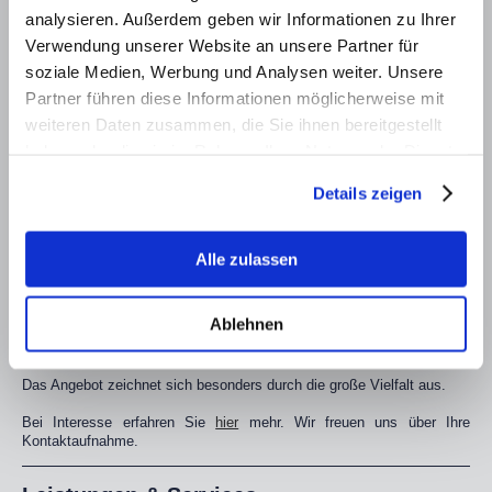
und die Geschichte unseres traditionsreichen Handwerksbetriebs.
analysieren. Außerdem geben wir Informationen zu Ihrer
Verwendung unserer Website an unsere Partner für
Gerne vereinbaren wir einen persönlichen Termin bei Ihnen zu Hause
und erstellen Ihnen ein unverbindliches Angebot. Nehmen Sie
Kontakt
soziale Medien, Werbung und Analysen weiter. Unsere
auf, wir freuen uns auf Sie!
Partner führen diese Informationen möglicherweise mit
weiteren Daten zusammen, die Sie ihnen bereitgestellt
Warema Markisen
haben oder die sie im Rahmen Ihrer Nutzung der Dienste
gesammelt haben.
In Kooperation mit dem
Details zeigen
Unternehmen Warema
bieten wir Markisen in
verschiedenen
Ausführungen, zum
Alle zulassen
Beispiel als Kassetten-,
Gelenkarm-, Pergola-,
oder Seiten- Markise, und
Ablehnen
für jeden
Anforderungsbereich an.
Das Angebot zeichnet sich besonders durch die große Vielfalt aus.
Bei Interesse erfahren Sie
hier
mehr. Wir freuen uns über Ihre
Kontaktaufnahme.