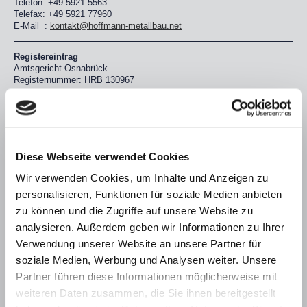
Telefon: +49 5921 5563
Telefax: +49 5921 77960
E-Mail :
kontakt@hoffmann-metallbau.net
Registereintrag
Amtsgericht Osnabrück
Registernummer: HRB 130967
Umsatzsteuer-ID
DE 22 298 7661
Haftungshinweis:
Diese Webseite verwendet Cookies
Trotz sorgfältiger inhaltlicher Kontrolle übernehmen wir keine Haftung
für die Inhalte externer Links.
Wir verwenden Cookies, um Inhalte und Anzeigen zu
Für den Inhalt der verlinkten Seiten sind ausschließlich deren
Betreiber verantwortlich.
personalisieren, Funktionen für soziale Medien anbieten
Eingetragene Warenzeichen: Alle eingetragenen Warenzeichen sind
zu können und die Zugriffe auf unsere Website zu
Eigentum der jeweiligen Hersteller. Generell behalten wir uns
analysieren. Außerdem geben wir Informationen zu Ihrer
technische Änderungen und Irrtum vor.
Verwendung unserer Website an unsere Partner für
Datenschutz:
soziale Medien, Werbung und Analysen weiter. Unsere
Kontaktformular
Wenn Sie uns per Kontaktformular Anfragen zukommen lassen,
Partner führen diese Informationen möglicherweise mit
werden Ihre Angaben aus dem Anfrageformular inklusive der von Ihnen
weiteren Daten zusammen, die Sie ihnen bereitgestellt
dort angegebenen Kontaktdaten zwecks Bearbeitung der Anfrage und