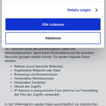
haben oder die sie im Rahmen Ihrer Nutzung der Dienste
für den Fall von Anschlussfragen bei uns gespeichert. Diese Daten
werden nicht ohne explizite Einwilligung weitergegben.
gesammelt haben.
Details zeigen
1&1 WebAnalytics
Diese Website benutzt 1&1 WebAnalytics, einen standardmäßig
aktivierten Webanalysedienst der 1&1 Internet SE, Elgendorfer Str.
Alle zulassen
57, 56410 Montabaur, im folgenden "1&1".
Die Daten werden entweder durch einen Pixel oder durch ein Logfile
ermittelt. Zum Schutz von personenbezogenen Daten verwendet 1&1
Ablehnen
WebAnalytics keine Cookies.
1&1 speichert keine personenbezogenen Daten von
Websitenbesuchern, damit keine Rückschlüsse auf die einzelnen
Besucher gezogen werden können. Es werden folgende Daten
erhoben:
Referrer (zuvor besuchte Webseite)
Angeforderte Webseite oder Datei
Browsertyp und Browserversion
Verwendetes Betriebssystem
Verwendeter Gerätetyp
Uhrzeit des Zugriffs
IP-Adresse in anonymisierter Form (wird nur zur Feststellung
des Orts des Zugriffs verwendet)
In 1&1 WebAnalytics werden Daten ausschließlich zur statistischen